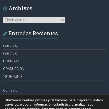
Archivos
Archivos
Entradas Recientes
(sin título)
(sin título)
HOMENAXE
GRADUACIÓN
18 DE XUÑO
Contacto
Aviso legal
Utilizamos cookies propias y de terceros para mejorar nuestros
servicios, elaborar información estadística y analizar sus
Política de privacidad
hábitos de navegación. Esto nos permite personalizar el