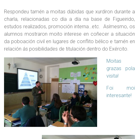
Respondeu tamén a moitas dúbidas que xurdiron durante a
charla, relacionadas co día a día na base de Figueirido,
estudos realizados, promoción interna…etc. Asímesmo, os
alumnos mostraron moito interese en coñecer a situación
da poboación civil en lugares de conflito bélico e tamén en
relación ás posibilidades de titulación dentro do Exército.
Moitas
grazas
pola
visita!
Foi moi
interesante!