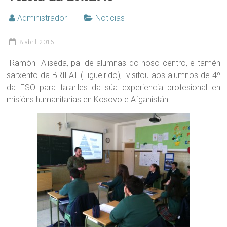
Administrador
Noticias
8 abril, 2016
Ramón Aliseda, pai de alumnas do noso centro, e tamén
sarxento da BRILAT (Figueirido), visitou aos alumnos de 4º
da ESO para falarlles da súa experiencia profesional en
misións humanitarias en Kosovo e Afganistán.