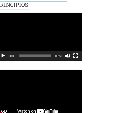
RINCIPIOS!
eproductor
e
ídeo
00:00
00:50