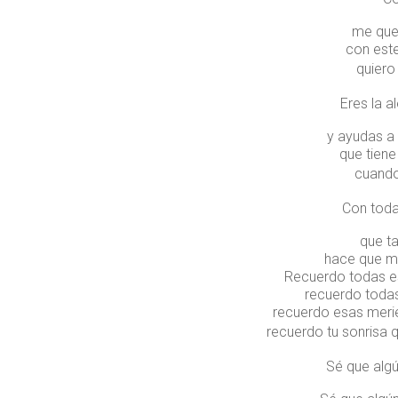
me que
con est
quiero
Eres la a
y ayudas a
que tien
cuando
Con toda
que t
hace que m
Recuerdo todas e
recuerdo todas
recuerdo esas meri
recuerdo tu sonrisa 
Sé que algú