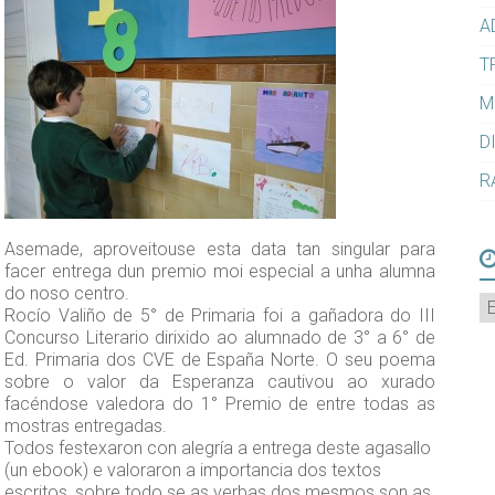
A
T
M
D
R
Asemade, aproveitouse esta data tan singular para
facer entrega dun premio moi especial a unha alumna
do noso centro.
A
Rocío Valiño de 5° de Primaria foi a gañadora do III
Concurso Literario dirixido ao alumnado de 3° a 6° de
Ed. Primaria dos CVE de España Norte. O seu poema
sobre o valor da Esperanza cautivou ao xurado
facéndose valedora do 1° Premio de entre todas as
mostras entregadas.
Todos festexaron con alegría a entrega deste agasallo
(un ebook) e valoraron a importancia dos textos
escritos, sobre todo se as verbas dos mesmos son as