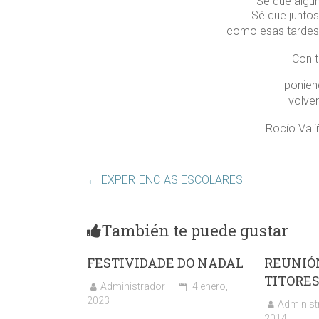
Sé que algún 
Sé que junto
como esas tardes 
Con t
ponien
volve
Rocío Valiñ
←
EXPERIENCIAS ESCOLARES
También te puede gustar
FESTIVIDADE DO NADAL
REUNIÓ
TITORE
Administrador
4 enero,
2023
Administ
2014