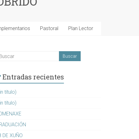
OBRIDO
mplementarios
Pastoral
Plan Lector
Entradas recientes
in título)
in título)
OMENAXE
RADUACIÓN
8 DE XUÑO