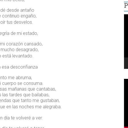
P
dé desde antaño
e continuo engaño,
R
 oír tus desvelos.
d
v
legría de mi estado,
 mi corazón cansado,
e mucho desagrado,
 está levantado.
 esa desconfianza
anto me abruma,
i cuerpo se consuma.
sas mañanas que cantabas,
 las tardes que bailabas,
endas que tanto me gustaban,
que en las noches me alegraba.
n día te volveré a ver.