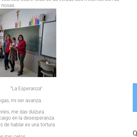
nosas.
Esperanza”
egas, mi ser avanza.
ríes, me das dulzura.
caigo en la desesperanza.
 de hablar es una tortura.
Q
n mis celos,