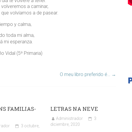
día te volveré a tener.
s volveremos a caminar,
que volvíamos a de pasear.
iempo y calma,
do toda mi alma,
rá mi esperanza.
o Vidal (5º Primaria)
O meu libro preferido é…
→
NS FAMILIAS-
LETRAS NA NEVE
S
Administrador
3
diciembre, 2020
rador
3 octubre,