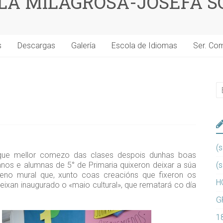
 LA MILAGROSA-JOSEFA S
s
Descargas
Galería
Escola de Idiomas
Ser. Co
(s
e que mellor comezo das clases despois dunhas boas
mnos e alumnas de 5° de Primaria quixeron deixar a súa
(s
eno mural que, xunto coas creacións que fixeron os
H
eixan inaugurado o «maio cultural», que rematará co día
G
1