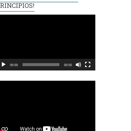
RINCIPIOS!
eproductor
e
ídeo
00:00
00:50