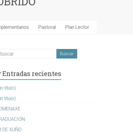
OBRIDO
mplementarios
Pastoral
Plan Lector
Entradas recientes
in título)
in título)
OMENAXE
RADUACIÓN
8 DE XUÑO