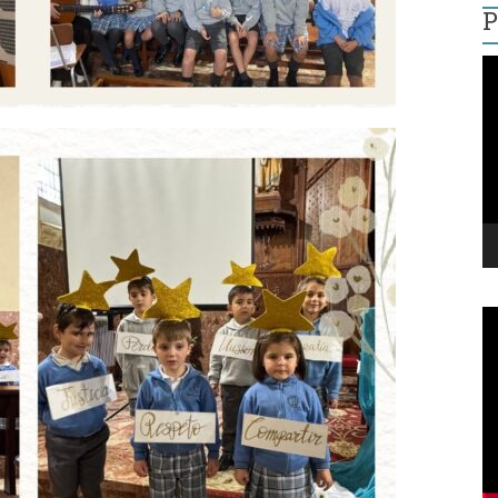
P
R
d
v