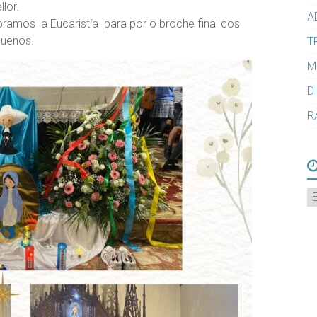
lor.
A
bramos a Eucaristía para por o broche final cos
quenos.
T
M
D
R
A