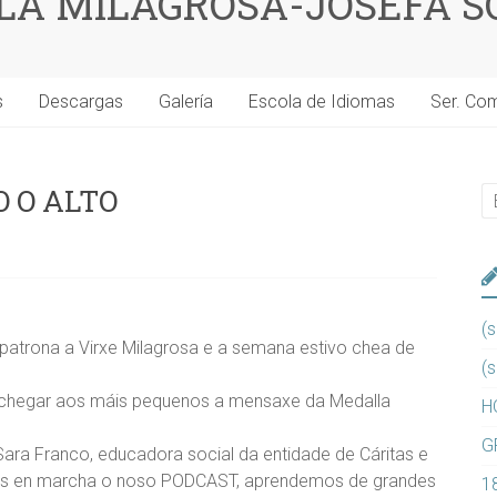
 LA MILAGROSA-JOSEFA S
s
Descargas
Galería
Escola de Idiomas
Ser. Co
 O ALTO
(s
atrona a Virxe Milagrosa e a semana estivo chea de
(s
achegar aos máis pequenos a mensaxe da Medalla
H
G
a Franco, educadora social da entidade de Cáritas e
mos en marcha o noso PODCAST, aprendemos de grandes
1