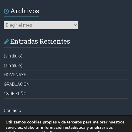
Archivos
Archivos
Entradas Recientes
(sin título)
(sin título)
HOMENAXE
GRADUACIÓN
18 DE XUÑO
Contacto
Aviso legal
Utilizamos cookies propias y de terceros para mejorar nuestros
servicios, elaborar información estadística y analizar sus
Política de privacidad