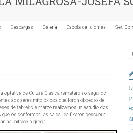
 LA MILAGROSA-JOSEFA S
s
Descargas
Galería
Escola de Idiomas
Ser. Co
(s
a optativa de Cultura Clásica remataron o segundo
(s
entes aos seres mitolóxicos que foron obxecto de
ses de febreiro e marzo realizamos un estudio dos
H
s que os conforman, os cales lles fixeron descubrir
G
n na mitoloxía grega.
1