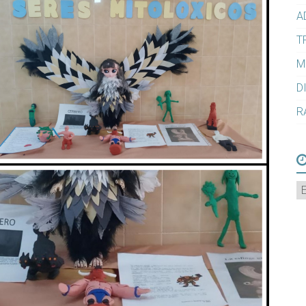
A
T
M
D
R
A