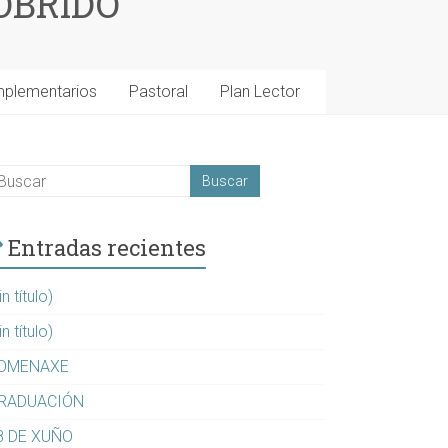
OBRIDO
mplementarios
Pastoral
Plan Lector
Entradas recientes
in título)
in título)
OMENAXE
RADUACIÓN
8 DE XUÑO