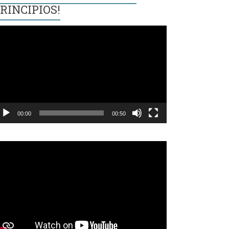
RINCIPIOS!
eproductor
e
ídeo
00:00
00:50