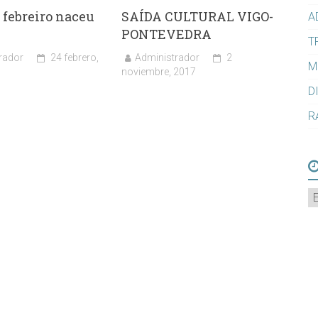
 febreiro naceu
SAÍDA CULTURAL VIGO-
A
PONTEVEDRA
T
rador
24 febrero,
Administrador
2
M
noviembre, 2017
D
R
A