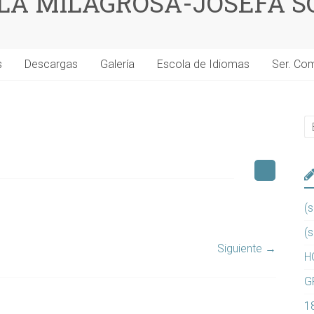
 LA MILAGROSA-JOSEFA S
s
Descargas
Galería
Escola de Idiomas
Ser. Co
(s
(s
Siguiente →
H
G
1