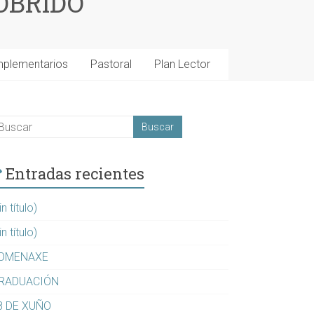
OBRIDO
mplementarios
Pastoral
Plan Lector
Entradas recientes
in título)
in título)
OMENAXE
RADUACIÓN
8 DE XUÑO