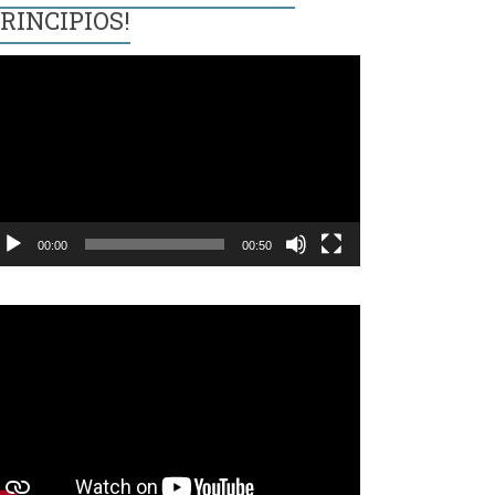
RINCIPIOS!
eproductor
e
ídeo
00:00
00:50