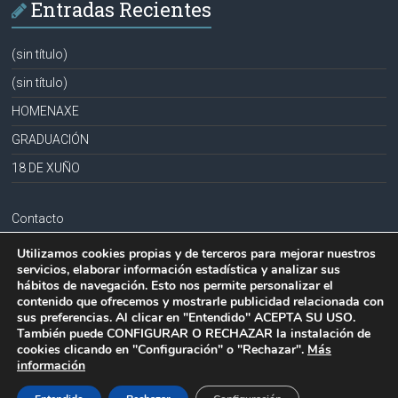
Entradas Recientes
(sin título)
(sin título)
HOMENAXE
GRADUACIÓN
18 DE XUÑO
Contacto
Aviso legal
Utilizamos cookies propias y de terceros para mejorar nuestros
servicios, elaborar información estadística y analizar sus
Política de privacidad
hábitos de navegación. Esto nos permite personalizar el
contenido que ofrecemos y mostrarle publicidad relacionada con
Política de cookies
sus preferencias. Al clicar en "Entendido" ACEPTA SU USO.
También puede CONFIGURAR O RECHAZAR la instalación de
cookies clicando en "Configuración" o "Rechazar".
Más
información
Copyright © 2026
CPR PLURILINGÜE LA MILAGROSA-JOSEFA SOBRIDO
.
Todos los derechos reservados.