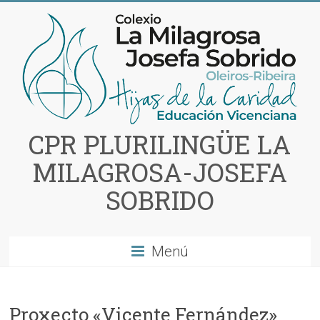
Saltar
al
contenido
CPR PLURILINGÜE LA
MILAGROSA-JOSEFA
SOBRIDO
Menú
Proxecto «Vicente Fernández»