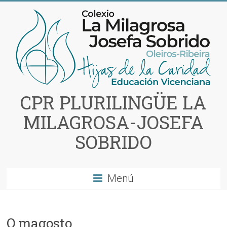
Saltar
al
contenido
CPR PLURILINGÜE LA
MILAGROSA-JOSEFA
SOBRIDO
Menú
O magosto