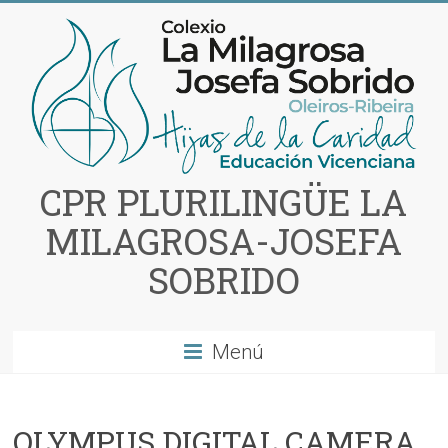
Saltar
al
contenido
CPR PLURILINGÜE LA
MILAGROSA-JOSEFA
SOBRIDO
Menú
OLYMPUS DIGITAL CAMERA