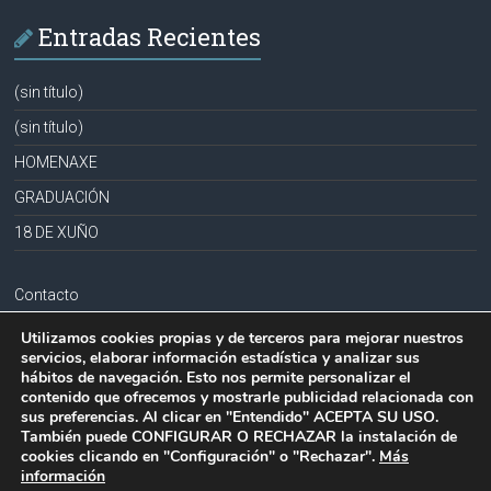
Entradas Recientes
(sin título)
(sin título)
HOMENAXE
GRADUACIÓN
18 DE XUÑO
Contacto
Aviso legal
Utilizamos cookies propias y de terceros para mejorar nuestros
servicios, elaborar información estadística y analizar sus
Política de privacidad
hábitos de navegación. Esto nos permite personalizar el
contenido que ofrecemos y mostrarle publicidad relacionada con
Política de cookies
sus preferencias. Al clicar en "Entendido" ACEPTA SU USO.
También puede CONFIGURAR O RECHAZAR la instalación de
cookies clicando en "Configuración" o "Rechazar".
Más
información
Copyright © 2026
CPR PLURILINGÜE LA MILAGROSA-JOSEFA SOBRIDO
.