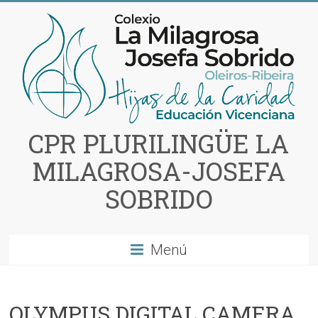
Saltar
al
contenido
CPR PLURILINGÜE LA
MILAGROSA-JOSEFA
SOBRIDO
Menú
OLYMPUS DIGITAL CAMERA