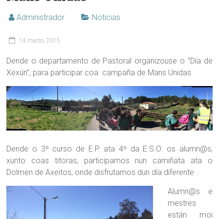
Administrador
Noticias
14 marzo, 2015
Dende o departamento de Pastoral organizouse o ”Día de
Xexún”, para participar coa campaña de Mans Unidas.
Dende o 3º curso de E.P. ata 4º da E.S.O: os alumn@s,
xunto coas titoras, participamos nun camiñata ata o
Dolmen de Axeitos, onde disfrutamos dun día diferente .
Alumn@s e
mestres
están moi