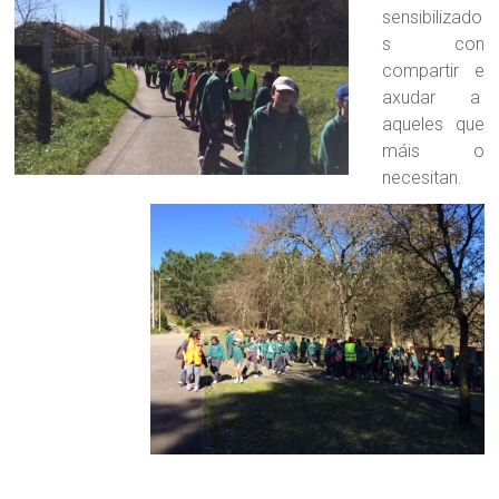
sensibilizado
s con
compartir e
axudar a
aqueles que
máis o
necesitan.