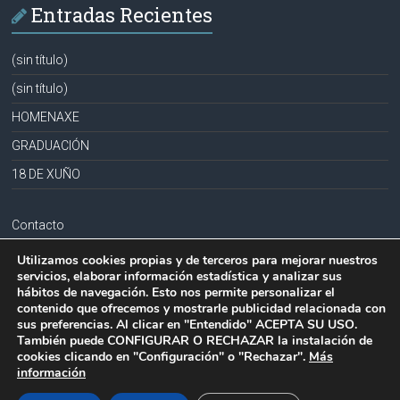
Entradas Recientes
(sin título)
(sin título)
HOMENAXE
GRADUACIÓN
18 DE XUÑO
Contacto
Aviso legal
Utilizamos cookies propias y de terceros para mejorar nuestros
servicios, elaborar información estadística y analizar sus
Política de privacidad
hábitos de navegación. Esto nos permite personalizar el
contenido que ofrecemos y mostrarle publicidad relacionada con
Política de cookies
sus preferencias. Al clicar en "Entendido" ACEPTA SU USO.
También puede CONFIGURAR O RECHAZAR la instalación de
cookies clicando en "Configuración" o "Rechazar".
Más
información
Copyright © 2026
CPR PLURILINGÜE LA MILAGROSA-JOSEFA SOBRIDO
.
Todos los derechos reservados.