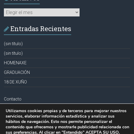
Archivos
Entradas Recientes
(sin título)
(sin título)
HOMENAXE
GRADUACIÓN
18 DE XUÑO
Contacto
Aviso legal
Utilizamos cookies propias y de terceros para mejorar nuestros
servicios, elaborar información estadística y analizar sus
Política de privacidad
hábitos de navegación. Esto nos permite personalizar el
contenido que ofrecemos y mostrarle publicidad relacionada con
Política de cookies
sus preferencias. Al clicar en "Entendido" ACEPTA SU USO.