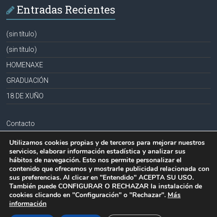
Entradas Recientes
(sin título)
(sin título)
HOMENAXE
GRADUACIÓN
18 DE XUÑO
Contacto
Aviso legal
Utilizamos cookies propias y de terceros para mejorar nuestros
servicios, elaborar información estadística y analizar sus
Política de privacidad
hábitos de navegación. Esto nos permite personalizar el
contenido que ofrecemos y mostrarle publicidad relacionada con
Política de cookies
sus preferencias. Al clicar en "Entendido" ACEPTA SU USO.
También puede CONFIGURAR O RECHAZAR la instalación de
cookies clicando en "Configuración" o "Rechazar".
Más
información
Copyright © 2026
CPR PLURILINGÜE LA MILAGROSA-JOSEFA SOBRIDO
.
Todos los derechos reservados.