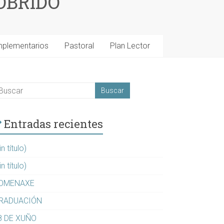
OBRIDO
mplementarios
Pastoral
Plan Lector
Entradas recientes
in título)
in título)
OMENAXE
RADUACIÓN
8 DE XUÑO