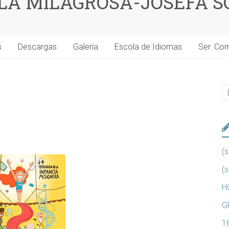
 LA MILAGROSA-JOSEFA S
s
Descargas
Galería
Escola de Idiomas
Ser. Co
(s
(s
H
G
1