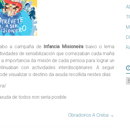
A
T
M
D
cabo a campaña de
Infancia Misioneira
baixo o lema
R
tividades de sensibilización que comezaban cada mañá
 a importancia da misión de cada persoa para lograr un
nuaban con actividades interdisciplinares. A seguir
e visualizar o destino da axuda recollida nestes días:
A
ra/
axuda de todos non sería posible.
Obradoiros A Creba
→