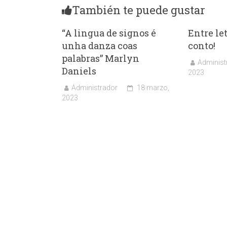
También te puede gustar
“A lingua de signos é
Entre le
unha danza coas
conto!
palabras” Marlyn
Administ
Daniels
2023
Administrador
18 marzo,
2023