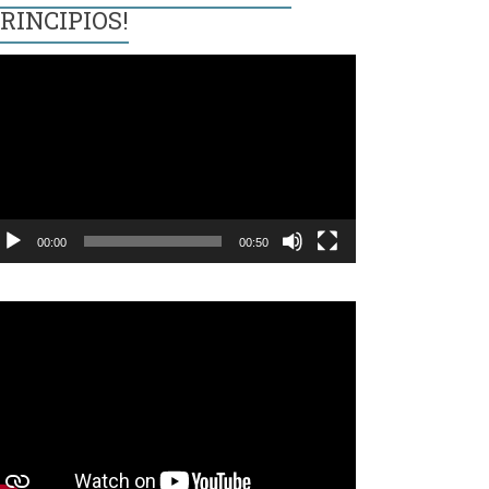
RINCIPIOS!
eproductor
e
ídeo
00:00
00:50