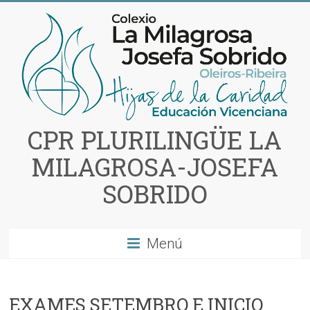
Saltar
al
contenido
CPR PLURILINGÜE LA
MILAGROSA-JOSEFA
SOBRIDO
Menú
EXAMES SETEMBRO E INICIO