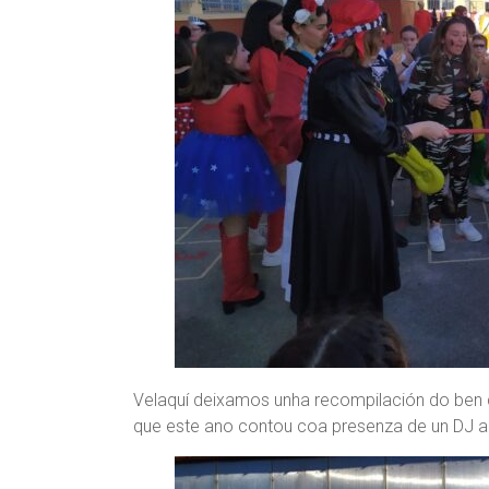
Velaquí deixamos unha recompilación do ben 
que este ano contou coa presenza de un DJ a