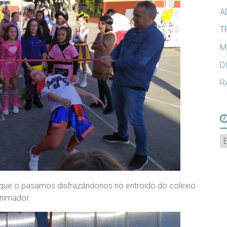
A
T
M
D
R
A
que o pasamos disfrazándonos no entroido do colexio
nimador.