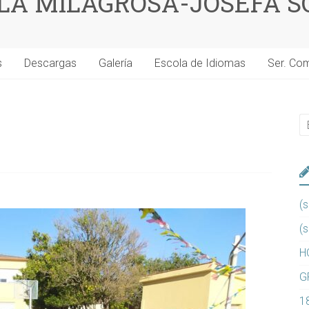
 LA MILAGROSA-JOSEFA S
s
Descargas
Galería
Escola de Idiomas
Ser. Co
(s
(s
H
G
1