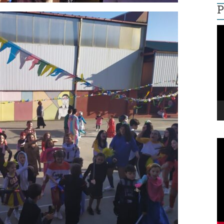
P
R
d
v