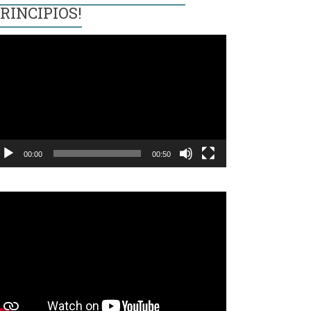
RINCIPIOS!
eproductor
e
ídeo
00:00
00:50