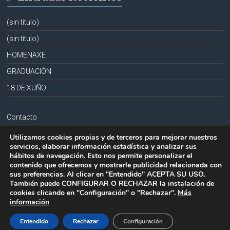
(sin título)
(sin título)
HOMENAXE
GRADUACIÓN
18 DE XUÑO
Contacto
Aviso legal
Utilizamos cookies propias y de terceros para mejorar nuestros
servicios, elaborar información estadística y analizar sus
Política de privacidad
hábitos de navegación. Esto nos permite personalizar el
contenido que ofrecemos y mostrarle publicidad relacionada con
Política de cookies
sus preferencias. Al clicar en "Entendido" ACEPTA SU USO.
También puede CONFIGURAR O RECHAZAR la instalación de
cookies clicando en "Configuración" o "Rechazar".
Más
información
Copyright © 2026
CPR PLURILINGÜE LA MILAGROSA-JOSEFA SOBRIDO
.
Todos los derechos reservados.
Entendido
Rechazar
Configuración
Tema:
Accelerate
por ThemeGrill. Funciona con
WordPress
.