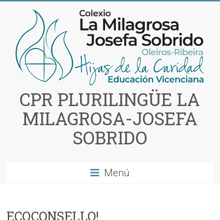
Saltar
al
contenido
CPR PLURILINGÜE LA
MILAGROSA-JOSEFA
SOBRIDO
Menú
ECOCONSELLO!