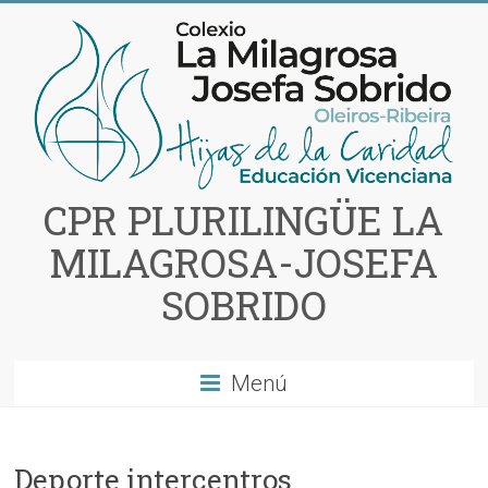
Saltar
al
contenido
CPR PLURILINGÜE LA
MILAGROSA-JOSEFA
SOBRIDO
Menú
Deporte intercentros