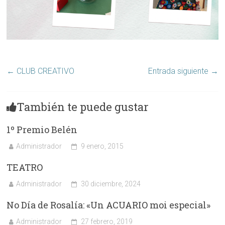
←
CLUB CREATIVO
Entrada siguiente
→
También te puede gustar
1º Premio Belén
Administrador
9 enero, 2015
TEATRO
Administrador
30 diciembre, 2024
No Día de Rosalía: «Un ACUARIO moi especial»
Administrador
27 febrero, 2019