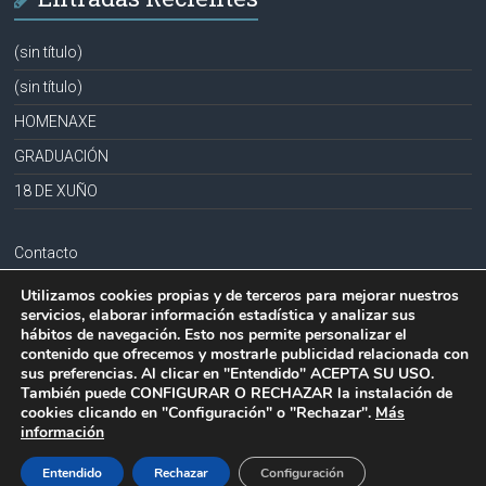
(sin título)
(sin título)
HOMENAXE
GRADUACIÓN
18 DE XUÑO
Contacto
Aviso legal
Utilizamos cookies propias y de terceros para mejorar nuestros
servicios, elaborar información estadística y analizar sus
Política de privacidad
hábitos de navegación. Esto nos permite personalizar el
contenido que ofrecemos y mostrarle publicidad relacionada con
Política de cookies
sus preferencias. Al clicar en "Entendido" ACEPTA SU USO.
También puede CONFIGURAR O RECHAZAR la instalación de
cookies clicando en "Configuración" o "Rechazar".
Más
información
Copyright © 2026
CPR PLURILINGÜE LA MILAGROSA-JOSEFA SOBRIDO
.
Todos los derechos reservados.
Entendido
Rechazar
Configuración
Tema:
Accelerate
por ThemeGrill. Funciona con
WordPress
.