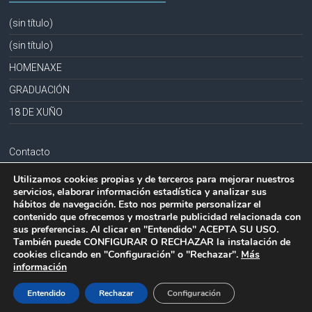
(sin título)
(sin título)
HOMENAXE
GRADUACIÓN
18 DE XUÑO
Contacto
Aviso legal
Utilizamos cookies propias y de terceros para mejorar nuestros
servicios, elaborar información estadística y analizar sus
Política de privacidad
hábitos de navegación. Esto nos permite personalizar el
contenido que ofrecemos y mostrarle publicidad relacionada con
Política de cookies
sus preferencias. Al clicar en "Entendido" ACEPTA SU USO.
También puede CONFIGURAR O RECHAZAR la instalación de
cookies clicando en "Configuración" o "Rechazar".
Más
información
Copyright © 2026
CPR PLURILINGÜE LA MILAGROSA-JOSEFA SOBRIDO
.
Todos los derechos reservados.
Entendido
Rechazar
Configuración
Tema:
Accelerate
por ThemeGrill. Funciona con
WordPress
.