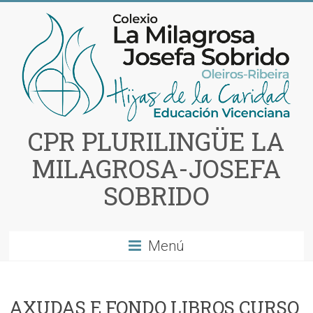
Saltar
al
contenido
CPR PLURILINGÜE LA
MILAGROSA-JOSEFA
SOBRIDO
Menú
AXUDAS E FONDO LIBROS CURSO