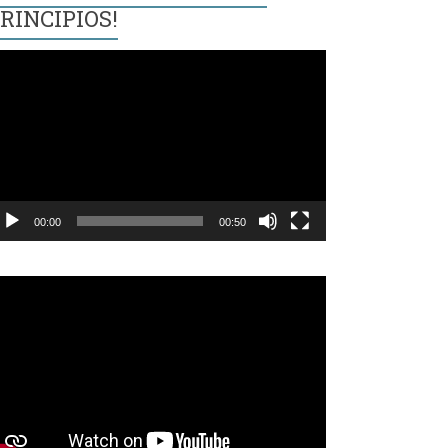
RINCIPIOS!
eproductor
e
ídeo
00:00
00:50