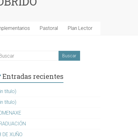
OBRIDO
mplementarios
Pastoral
Plan Lector
Entradas recientes
in título)
in título)
OMENAXE
RADUACIÓN
8 DE XUÑO