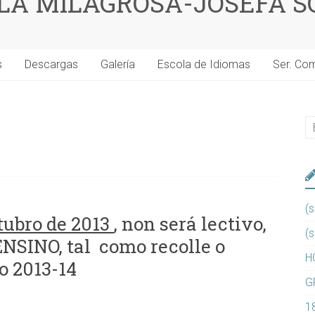
 LA MILAGROSA-JOSEFA S
s
Descargas
Galería
Escola de Idiomas
Ser. Co
(s
tubro de 2013
, non será lectivo,
(s
ENSINO, tal como recolle o
H
o 2013-14
G
1