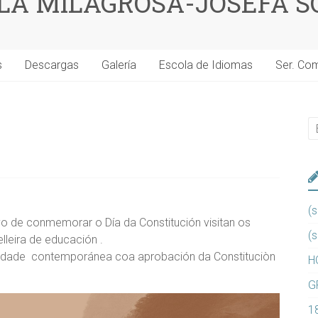
 LA MILAGROSA-JOSEFA S
s
Descargas
Galería
Escola de Idiomas
Ser. Co
(s
o de conmemorar o Día da Constitución visitan os
(s
lleira de educación .
a idade contemporánea coa aprobación da Constituciòn
H
G
1