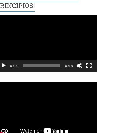
RINCIPIOS!
eproductor
e
ídeo
00:00
00:50