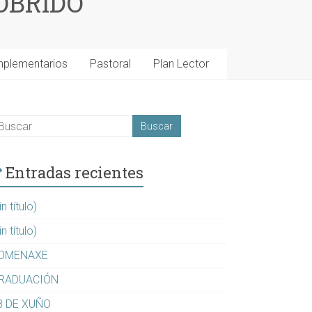
OBRIDO
mplementarios
Pastoral
Plan Lector
Entradas recientes
in título)
in título)
OMENAXE
RADUACIÓN
8 DE XUÑO