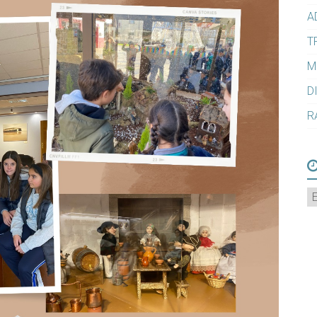
A
T
M
D
R
A