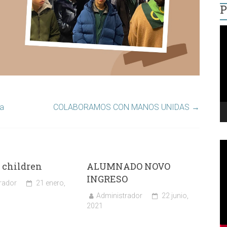
P
R
d
v
sa
COLABORAMOS CON MANOS UNIDAS
→
 children
ALUMNADO NOVO
INGRESO
rador
21 enero,
Administrador
22 junio,
2021