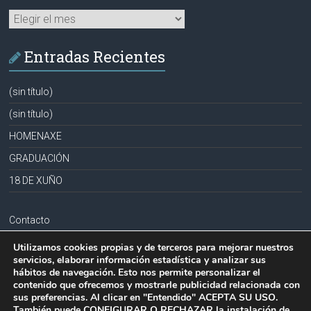
Archivos
Entradas Recientes
(sin título)
(sin título)
HOMENAXE
GRADUACIÓN
18 DE XUÑO
Contacto
Aviso legal
Utilizamos cookies propias y de terceros para mejorar nuestros
servicios, elaborar información estadística y analizar sus
Política de privacidad
hábitos de navegación. Esto nos permite personalizar el
contenido que ofrecemos y mostrarle publicidad relacionada con
Política de cookies
sus preferencias. Al clicar en "Entendido" ACEPTA SU USO.
También puede CONFIGURAR O RECHAZAR la instalación de