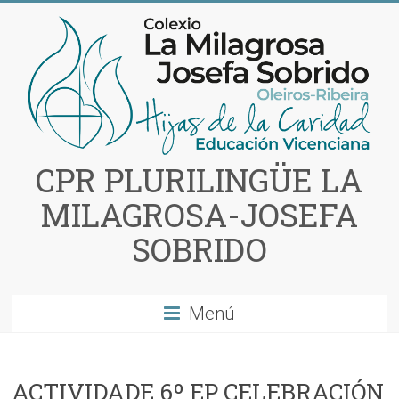
Saltar
al
contenido
CPR PLURILINGÜE LA
MILAGROSA-JOSEFA
SOBRIDO
Menú
ACTIVIDADE 6º EP CELEBRACIÓN