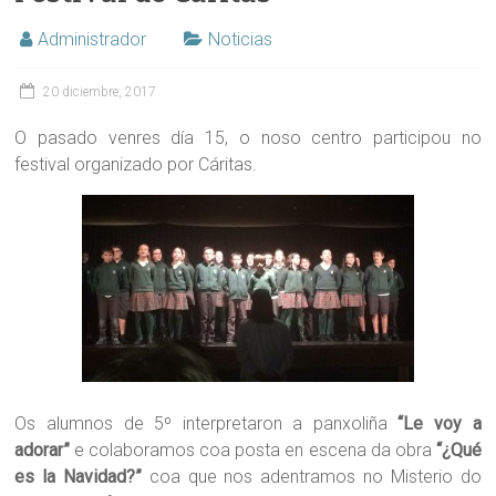
Administrador
Noticias
20 diciembre, 2017
O pasado venres día 15, o noso centro participou no
festival organizado por Cáritas.
Os alumnos de 5º interpretaron a panxoliña
“Le voy a
adorar”
e colaboramos coa posta en escena da obra
“¿Qué
es la Navidad?”
coa que nos adentramos no Misterio do