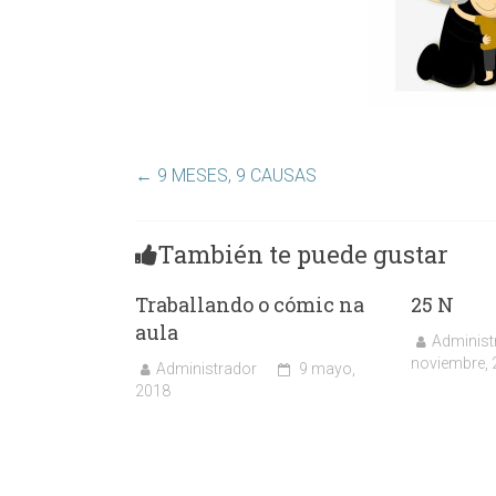
←
9 MESES, 9 CAUSAS
También te puede gustar
Traballando o cómic na
25 N
aula
Administ
noviembre, 
Administrador
9 mayo,
2018