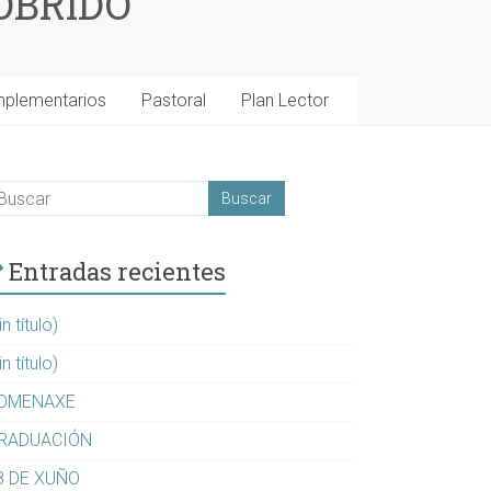
OBRIDO
mplementarios
Pastoral
Plan Lector
Entradas recientes
in título)
in título)
OMENAXE
RADUACIÓN
8 DE XUÑO