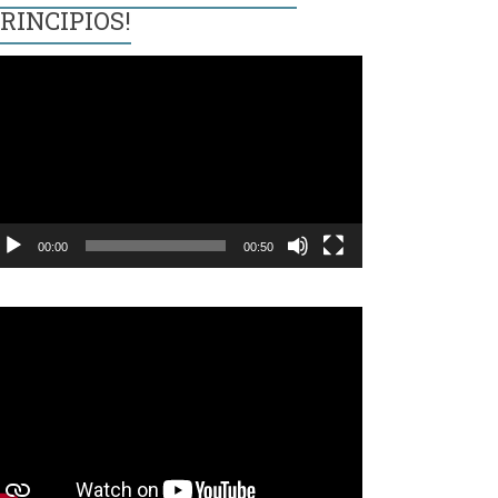
RINCIPIOS!
eproductor
e
ídeo
00:00
00:50