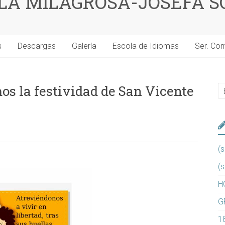
 LA MILAGROSA-JOSEFA S
s
Descargas
Galería
Escola de Idiomas
Ser. Co
os la festividad de San Vicente
(s
(s
H
G
1