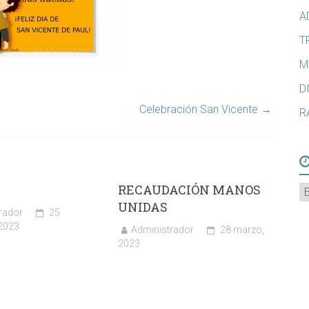
A
T
M
D
Celebración San Vicente
→
R
RECAUDACIÓN MANOS
A
UNIDAS
rador
25
2023
Administrador
28 marzo,
2023