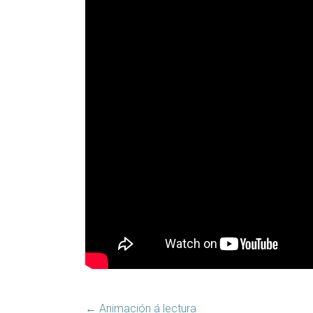
←
Animación á lectura