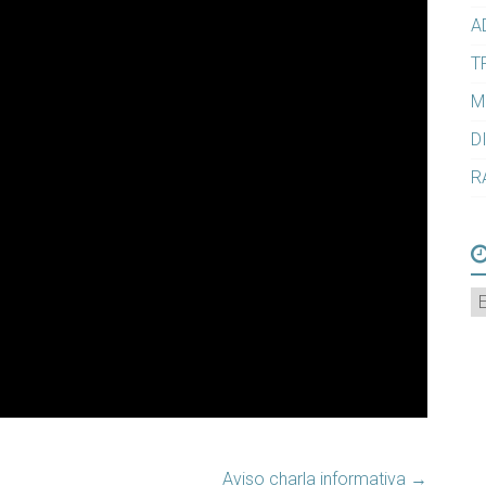
A
T
M
D
R
A
Aviso charla informativa
→