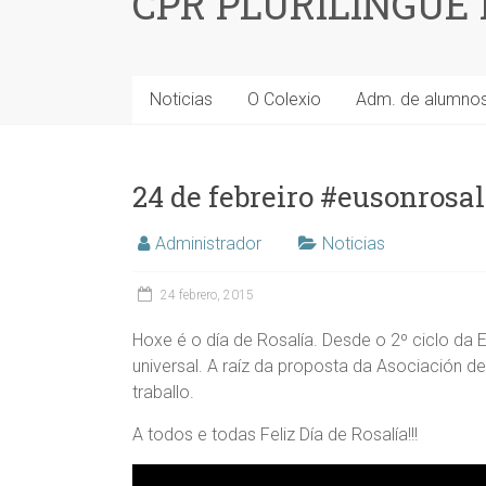
CPR PLURILINGÜE
Noticias
O Colexio
Adm. de alumno
24 de febreiro #eusonrosal
Administrador
Noticias
24 febrero, 2015
Hoxe é o día de Rosalía. Desde o 2º ciclo d
universal. A raíz da proposta da Asociación d
traballo.
A todos e todas Feliz Día de Rosalía!!!