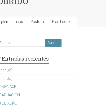
OBRIDO
mplementarios
Pastoral
Plan Lector
Entradas recientes
in título)
in título)
OMENAXE
RADUACIÓN
8 DE XUÑO