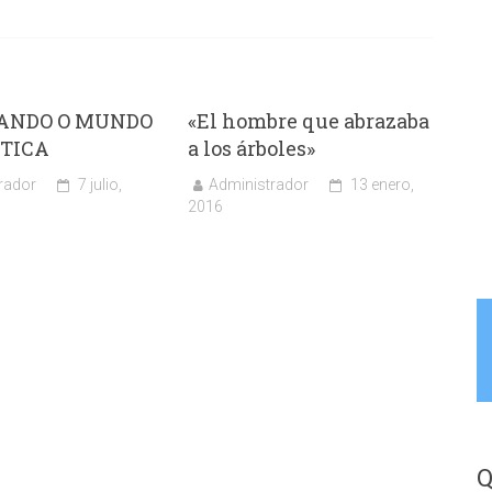
ANDO O MUNDO
«El hombre que abrazaba
ÓTICA
a los árboles»
rador
7 julio,
Administrador
13 enero,
2016
Q