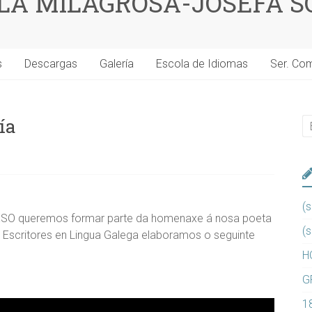
 LA MILAGROSA-JOSEFA S
s
Descargas
Galería
Escola de Idiomas
Ser. Co
ía
(s
a ESO queremos formar parte da homenaxe á nosa poeta
(s
e Escritores en Lingua Galega elaboramos o seguinte
H
G
1