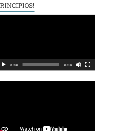
RINCIPIOS!
eproductor
e
ídeo
00:00
00:50