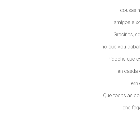
cousas n
amigos e xo
Graciñas, se
no que vou trabal
Pídoche que e
en casda 
ern
Que todas as co
che faga