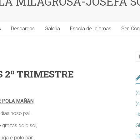
 LA MILAGROSA-JOSEFA S
s
Descargas
Galería
Escola de Idiomas
Ser. Co
 2º TRIMESTRE
(s
 POLA MAÑÄN
(s
días noso pai.
H
 grazas polo sol,
G
1
auga e polo pan.