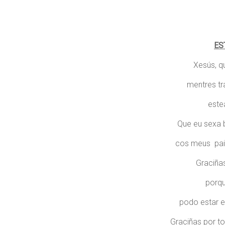
ES
Xesús, q
mentres tr
este
Que eu sexa 
cos meus pai
Graciña
porqu
podo estar e
Graciñas por t