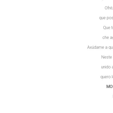
Ofré
que pos
Que t
che a
Axúdame a que
Neste
unido 
quero l
MO