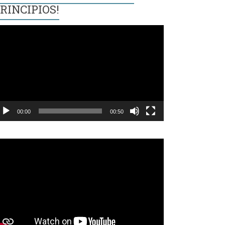
RINCIPIOS!
eproductor
e
ídeo
00:00
00:50