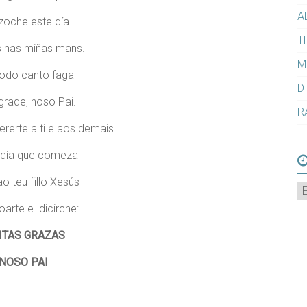
A
zoche este día
T
 nas miñas mans.
M
odo canto faga
D
grade, noso Pai.
R
rerte a ti e aos demais.
 día que comeza
ao teu fillo Xesús
A
oarte e dicirche:
ITAS GRAZAS
NOSO PAI