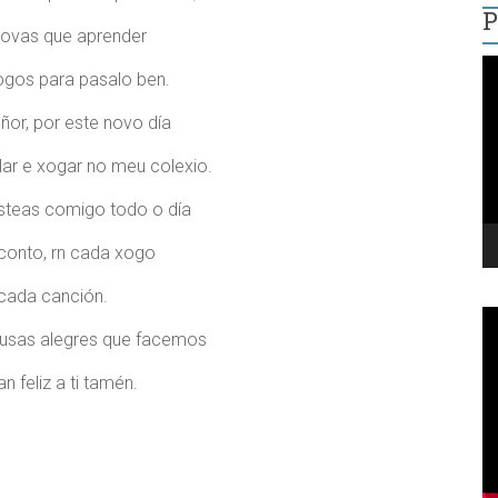
P
ovas que aprender
R
gos para pasalo ben.
d
v
ñor, por este novo día
lar e xogar no meu colexio.
steas comigo todo o día
conto, rn cada xogo
 cada canción.
usas alegres que facemos
n feliz a ti tamén.