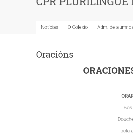
CPR PLURILINGÜE
Noticias
O Colexio
Adm. de alumno
Oracións
ORACIONES
ORAR
Bos 
Douche
pola 