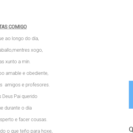
TAS COMIGO
ue ao longo do día,
aballo,mentres xogo,
as xunto a mín.
bo amable e obediente,
s amigos e profesores.
s Deus Pai querido
e durante o día
sperto e facer cousas.
Q
odo o que teño para hoxe,