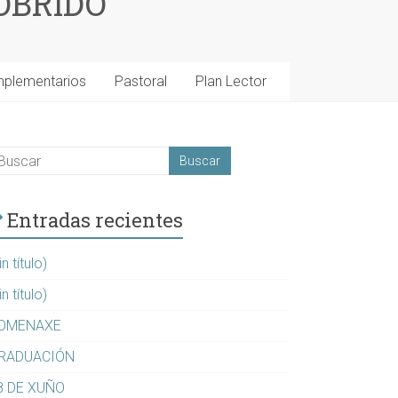
OBRIDO
mplementarios
Pastoral
Plan Lector
Entradas recientes
in título)
in título)
OMENAXE
RADUACIÓN
8 DE XUÑO